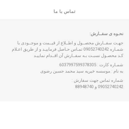
تماس با ما
نحـوه ی سفــارش:
جهـت سفــارش محصــول و اطــلاع از قیــمت و موجــودی با
شمـاره 09052740242 تمـاس حـاصل فرماییـد و از طریق اعـلام
کـد محصـول نسبـت بـه سفــارش آن اقــدام نماییـد
شمـاره کارت : 6037997599378305
به نام : موسسه خیریه سید محمد حسین رضوی
شماره تماس جهت سفارش :
09052740242 و 88948740
محصولات