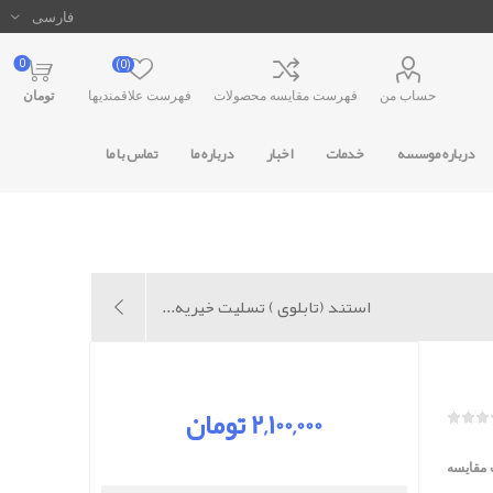
0
(0)
حساب من
فهرست مقایسه محصولات
فهرست علاقمندیها
تومان
درباره موسسه
خدمات
اخبار
درباره ما
تماس با ما
استند (تابلوی ) تسلیت خیریه...
2,100,000 تومان
 مقایسه