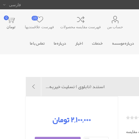
0
(0)
حساب من
فهرست مقایسه محصولات
فهرست علاقمندیها
تومان
درباره موسسه
خدمات
اخبار
درباره ما
تماس با ما
استند (تابلوی ) تسلیت خیریه...
2,100,000 تومان
 مقایسه