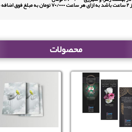
ود .
محصولات