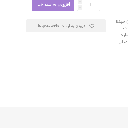
i
h
 مبتلا
هت
افزودن به لیست علاقه مندی ها
اره
امیان