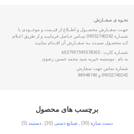
نحـوه ی سفــارش:
جهـت سفــارش محصــول و اطــلاع از قیــمت و موجــودی با
شمـاره 09052740242 تمـاس حـاصل فرماییـد و از طریق اعـلام
کـد محصـول نسبـت بـه سفــارش آن اقــدام نماییـد
شمـاره کارت : 6037997599378305
به نام : موسسه خیریه سید محمد حسین رضوی
شماره تماس جهت سفارش :
09052740242 و 88948740
برچسب های محصول
دست سازه
(30)
,
صنایع دستی
(30)
,
دستبند
(5)