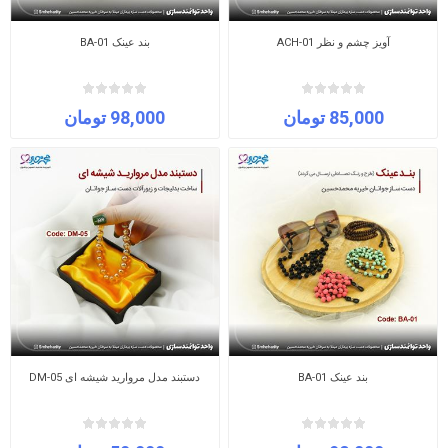
آویز چشم و نظر ACH-01
بند عینک BA-01
85,000 تومان
98,000 تومان
بند عینک BA-01
دستبند مدل مروارید شیشه ای DM-05