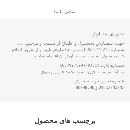
تماس با ما
نحـوه ی سفــارش:
جهـت سفــارش محصــول و اطــلاع از قیــمت و موجــودی با
شمـاره 09052740242 تمـاس حـاصل فرماییـد و از طریق اعـلام
کـد محصـول نسبـت بـه سفــارش آن اقــدام نماییـد
شمـاره کارت : 6037997599378305
به نام : موسسه خیریه سید محمد حسین رضوی
شماره تماس جهت سفارش :
09052740242 و 88948740
برچسب های محصول